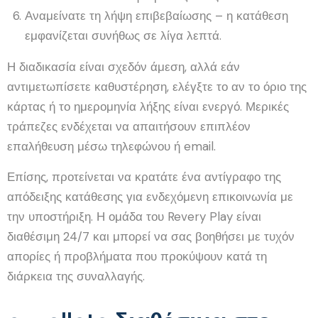
Αναμείνατε τη λήψη επιβεβαίωσης – η κατάθεση
εμφανίζεται συνήθως σε λίγα λεπτά.
Η διαδικασία είναι σχεδόν άμεση, αλλά εάν
αντιμετωπίσετε καθυστέρηση, ελέγξτε το αν το όριο της
κάρτας ή το ημερομηνία λήξης είναι ενεργό. Μερικές
τράπεζες ενδέχεται να απαιτήσουν επιπλέον
επαλήθευση μέσω τηλεφώνου ή email.
Επίσης, προτείνεται να κρατάτε ένα αντίγραφο της
απόδειξης κατάθεσης για ενδεχόμενη επικοινωνία με
την υποστήριξη. Η ομάδα του Revery Play είναι
διαθέσιμη 24/7 και μπορεί να σας βοηθήσει με τυχόν
απορίες ή προβλήματα που προκύψουν κατά τη
διάρκεια της συναλλαγής.