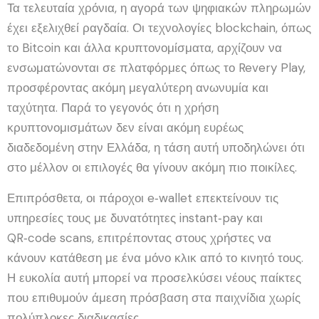
Τα τελευταία χρόνια, η αγορά των ψηφιακών πληρωμών
έχει εξελιχθεί ραγδαία. Οι τεχνολογίες blockchain, όπως
το Bitcoin και άλλα κρυπτονομίσματα, αρχίζουν να
ενσωματώνονται σε πλατφόρμες όπως το Revery Play,
προσφέροντας ακόμη μεγαλύτερη ανωνυμία και
ταχύτητα. Παρά το γεγονός ότι η χρήση
κρυπτονομισμάτων δεν είναι ακόμη ευρέως
διαδεδομένη στην Ελλάδα, η τάση αυτή υποδηλώνει ότι
στο μέλλον οι επιλογές θα γίνουν ακόμη πιο ποικίλες.
Επιπρόσθετα, οι πάροχοι e‑wallet επεκτείνουν τις
υπηρεσίες τους με δυνατότητες instant‑pay και
QR‑code scans, επιτρέποντας στους χρήστες να
κάνουν κατάθεση με ένα μόνο κλικ από το κινητό τους.
Η ευκολία αυτή μπορεί να προσελκύσει νέους παίκτες
που επιθυμούν άμεση πρόσβαση στα παιχνίδια χωρίς
πολύπλοκες διαδικασίες.