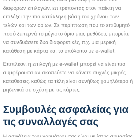
διαφόρων επιλογών, επιτρέποντας στον παίκτη να
επιλέξει την πιο κατάλληλη βάση του χρόνου, των
τελών και των ορίων. Σε περίπτωση που το επιθυμητό
ποσό ξεπερνά το μέγιστο όριο μιας μεθόδου, μπορείτε
να συνδυάσετε δύο διαφορετικές, π.χ. μια μερική
κατάθεση με κάρτα και το υπόλοιπο με e‑wallet.
Επιπλέον, η επιλογή με e‑wallet μπορεί να είναι πιο
συμφέρουσα αν σκοπεύετε να κάνετε συχνές μικρές
καταθέσεις, καθώς τα τέλη είναι συνήθως χαμηλότερα ή
μηδενικά σε σχέση με τις κάρτες.
Συμβουλές ασφαλείας για
τις συναλλαγές σας
Η ασφάλεια των χρημάτων σας είναι υψίστης σημασίας.