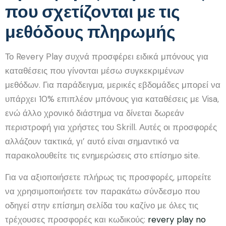
που σχετίζονται με τις
μεθόδους πληρωμής
Το Revery Play συχνά προσφέρει ειδικά μπόνους για
καταθέσεις που γίνονται μέσω συγκεκριμένων
μεθόδων. Για παράδειγμα, μερικές εβδομάδες μπορεί να
υπάρχει 10% επιπλέον μπόνους για καταθέσεις με Visa,
ενώ άλλο χρονικό διάστημα να δίνεται δωρεάν
περιστροφή για χρήστες του Skrill. Αυτές οι προσφορές
αλλάζουν τακτικά, γι’ αυτό είναι σημαντικό να
παρακολουθείτε τις ενημερώσεις στο επίσημο site.
Για να αξιοποιήσετε πλήρως τις προσφορές, μπορείτε
να χρησιμοποιήσετε τον παρακάτω σύνδεσμο που
οδηγεί στην επίσημη σελίδα του καζίνο με όλες τις
τρέχουσες προσφορές και κωδικούς:
revery play no