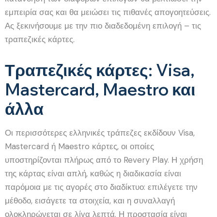
εμπειρία σας και θα μειώσει τις πιθανές απογοητεύσεις.
Ας ξεκινήσουμε με την πιο διαδεδομένη επιλογή – τις
τραπεζικές κάρτες.
Τραπεζικές κάρτες: Visa,
Mastercard, Maestro και
άλλα
Οι περισσότερες ελληνικές τράπεζες εκδίδουν Visa,
Mastercard ή Maestro κάρτες, οι οποίες
υποστηρίζονται πλήρως από το Revery Play. Η χρήση
της κάρτας είναι απλή, καθώς η διαδικασία είναι
παρόμοια με τις αγορές στο διαδίκτυο: επιλέγετε την
μέθοδο, εισάγετε τα στοιχεία, και η συναλλαγή
ολοκληρώνεται σε λίγα λεπτά. Η προστασία είναι