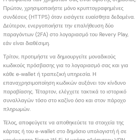
Πρώτον, χρησιμοποιήστε μόνο κρυπτογραφημένες
συνδέσεις (HTTPS) όταν εισάγετε ευαίσθητα δεδομένα.
Δεύτερον, ενεργοποιήστε την επαλήθευση δύο
παραγόντων (2FA) στο λογαριασμό του Revery Play,
εάν είναι διαθέσιμη.
Τρίτον, προτιμήστε να δημιουργείτε μοναδικούς
κωδικούς πρόσβασης για το λογαριασμό σας και για
κάθε e‑wallet ή τραπεζική υπηρεσία. Η
επαναχρησιμοποίηση κωδικών αυξάνει τον κίνδυνο
παραβίασης. Τέταρτον, ελέγχετε τακτικά το ιστορικό
συναλλαγών τόσο στο καζίνο όσο και στον πάροχο
πληρωμών.
Τέλος, αποφεύγετε να αποθηκεύετε τα στοιχεία της
κάρτας ή του e‑wallet στο δημόσιο υπολογιστή ή σε
κοινόχρηστο δίκτυο Wi‑Fi. Η χρήση αξιόπιστου VPN