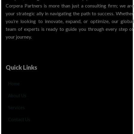
Corpera Partners is more than just a consulting firm; we are
your strategic ally in navigating the path to success. Whether
you’re looking to innovate, expand, or optimize, our global
team of experts is ready to guide you through every step of
your journey.
Quick Links
Home
About Us
Services
Contact Us