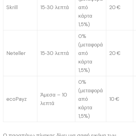
Skrill
15‑30 λεπτά
από
20 €
κάρτα
1,5%)
0%
(μεταφορά
Neteller
15‑30 λεπτά
από
20 €
κάρτα
1,5%)
0%
(μεταφορά
Άμεσα – 10
ecoPayz
από
10 €
λεπτά
κάρτα
1,5%)
Ο παραπάνω πίνακας δίνει μια σαφή εικόνα των