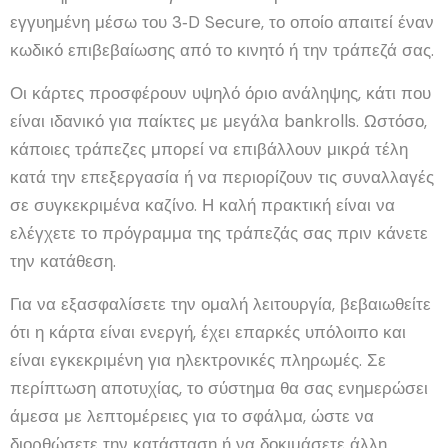
εγγυημένη μέσω του 3‑D Secure, το οποίο απαιτεί έναν
κωδικό επιβεβαίωσης από το κινητό ή την τράπεζά σας.
Οι κάρτες προσφέρουν υψηλό όριο ανάληψης, κάτι που
είναι ιδανικό για παίκτες με μεγάλα bankrolls. Ωστόσο,
κάποιες τράπεζες μπορεί να επιβάλλουν μικρά τέλη
κατά την επεξεργασία ή να περιορίζουν τις συναλλαγές
σε συγκεκριμένα καζίνο. Η καλή πρακτική είναι να
ελέγχετε το πρόγραμμα της τράπεζάς σας πριν κάνετε
την κατάθεση.
Για να εξασφαλίσετε την ομαλή λειτουργία, βεβαιωθείτε
ότι η κάρτα είναι ενεργή, έχει επαρκές υπόλοιπο και
είναι εγκεκριμένη για ηλεκτρονικές πληρωμές. Σε
περίπτωση αποτυχίας, το σύστημα θα σας ενημερώσει
άμεσα με λεπτομέρειες για το σφάλμα, ώστε να
διορθώσετε την κατάσταση ή να δοκιμάσετε άλλη