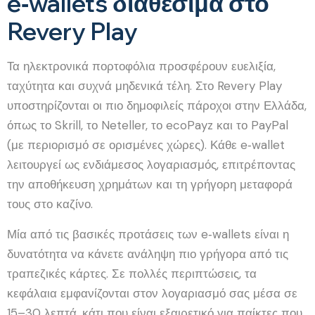
e‑wallets διαθέσιμα στο
Revery Play
Τα ηλεκτρονικά πορτοφόλια προσφέρουν ευελιξία,
ταχύτητα και συχνά μηδενικά τέλη. Στο Revery Play
υποστηρίζονται οι πιο δημοφιλείς πάροχοι στην Ελλάδα,
όπως το Skrill, το Neteller, το ecoPayz και το PayPal
(με περιορισμό σε ορισμένες χώρες). Κάθε e‑wallet
λειτουργεί ως ενδιάμεσος λογαριασμός, επιτρέποντας
την αποθήκευση χρημάτων και τη γρήγορη μεταφορά
τους στο καζίνο.
Μία από τις βασικές προτάσεις των e‑wallets είναι η
δυνατότητα να κάνετε ανάληψη πιο γρήγορα από τις
τραπεζικές κάρτες. Σε πολλές περιπτώσεις, τα
κεφάλαια εμφανίζονται στον λογαριασμό σας μέσα σε
15–30 λεπτά, κάτι που είναι εξαιρετικό για παίκτες που