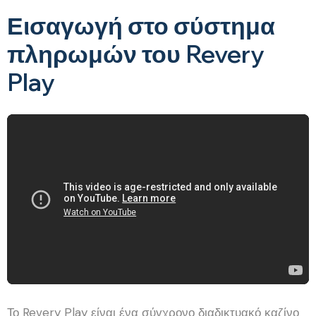
Εισαγωγή στο σύστημα
πληρωμών του Revery
Play
Το Revery Play είναι ένα σύγχρονο διαδικτυακό καζίνο